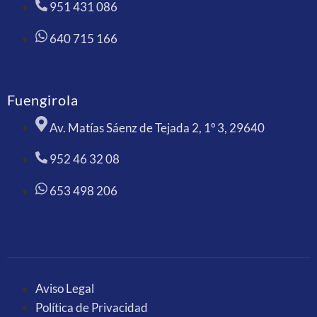
951 431 086
640 715 166
Fuengirola
Av. Matías Sáenz de Tejada 2, 1º 3, 29640
952 46 32 08
653 498 206
Aviso Legal
Política de Privacidad