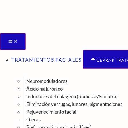
Ir
al
contenido
TRATAMIENTOS FACIALES
CERRAR TRAT
Neuromoduladores
Ácido hialurónico
Inductores del colágeno (Radiesse/Sculptra)
Eliminación verrugas, lunares, pigmentaciones
Rejuvenecimiento facial
Ojeras
Blefaroplastia sin cirugía (láser)