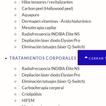
Hilos tensores / revitalizantes
Carbon peel (Hollywood peel)
Aquapure
Dermapen vitaminas - Ácido hialurónico
Mesoterapia capilar
Radiofrecuencia INDIBA Élite NS
Depilación láser diodo Elysion Pro
Eliminación tatuajes (láser Q-Switch)
TRATAMIENTOS CORPORALES
CERRAR 
Radiofrecuencia INDIBA Élite NS
Depilación láser diodo Elysion Pro
Eliminación tatuajes (láser Q-Switch)
Carboxiterapia corporal
Criolipólisis
HIFEM