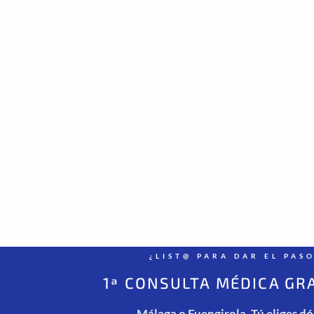
¿LIST@ PARA DAR EL PAS
1ª CONSULTA MÉDICA GR
Málaga o Fuengirola. Tú eliges d