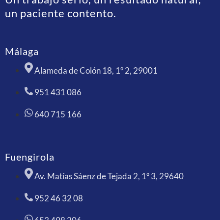
un paciente contento.
Málaga
Alameda de Colón 18, 1º 2, 29001
951 431 086
640 715 166
Fuengirola
Av. Matías Sáenz de Tejada 2, 1º 3, 29640
952 46 32 08