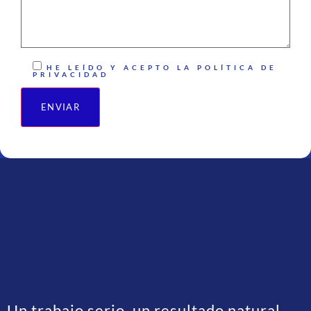
HE LEÍDO Y ACEPTO LA
POLÍTICA DE
PRIVACIDAD
ALTERNATIVE:
Un trabajo serio, un resultado natural,