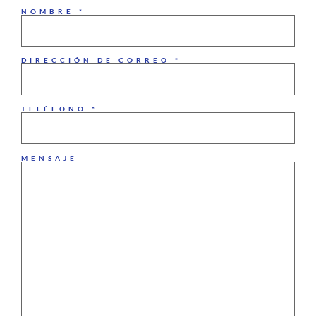
NOMBRE *
DIRECCIÓN DE CORREO *
TELÉFONO *
MENSAJE