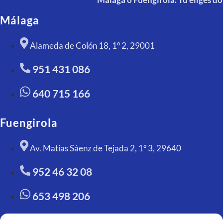
Málaga
Alameda de Colón 18, 1º 2, 29001
951 431 086
640 715 166
Fuengirola
Av. Matías Sáenz de Tejada 2, 1º 3, 29640
952 46 32 08
653 498 206