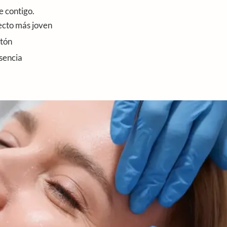
e contigo.
ecto más joven
ntón
esencia