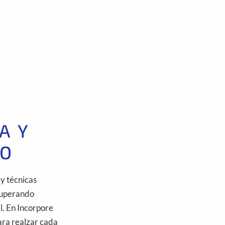
A Y
RO
y técnicas
cuperando
l. En Incorpore
ara realzar cada