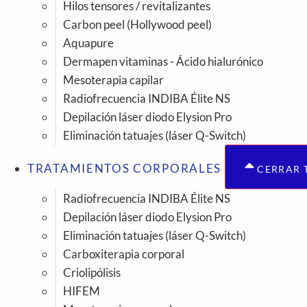
Hilos tensores / revitalizantes
Carbon peel (Hollywood peel)
Aquapure
Dermapen vitaminas - Ácido hialurónico
Mesoterapia capilar
Radiofrecuencia INDIBA Élite NS
Depilación láser diodo Elysion Pro
Eliminación tatuajes (láser Q-Switch)
TRATAMIENTOS CORPORALES
CERRAR 
Radiofrecuencia INDIBA Élite NS
Depilación láser diodo Elysion Pro
Eliminación tatuajes (láser Q-Switch)
Carboxiterapia corporal
Criolipólisis
HIFEM