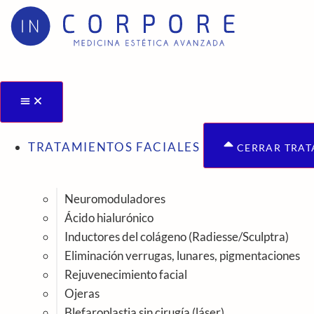
Ir
al
contenido
TRATAMIENTOS FACIALES
CERRAR TRAT
Neuromoduladores
Ácido hialurónico
Inductores del colágeno (Radiesse/Sculptra)
Eliminación verrugas, lunares, pigmentaciones
Rejuvenecimiento facial
Ojeras
Blefaroplastia sin cirugía (láser)